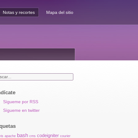
Notas y recortes
Mapa del sitio
ndícate
Sígueme por RSS
Sígueme en twitter
iquetas
bash
codeigniter
is
apache
cms
courier