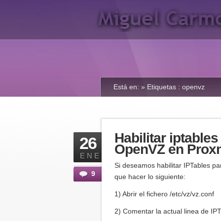
Está en: »
Etiquetas : openvz
Habilitar iptable
26
OpenVZ en Prox
ENE
Si deseamos habilitar IPTables p
9
que hacer lo siguiente:
1) Abrir el fichero /etc/vz/vz.conf
2) Comentar la actual linea de IP