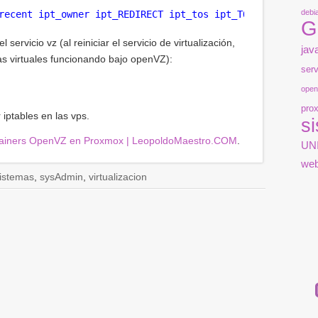
debi
recent ipt_owner ipt_REDIRECT ipt_tos ipt_TOS ipt_LOG ip
G
 servicio vz (al reiniciar el servicio de virtualización,
jav
nas virtuales funcionando bajo openVZ):
serv
open
pro
iptables en las vps.
s
containers OpenVZ en Proxmox | LeopoldoMaestro.COM
.
UN
we
istemas
,
sysAdmin
,
virtualizacion