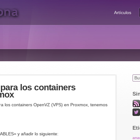
Artículos
s para los containers
mox
Si
ara los containers OpenVZ (VPS) en Proxmox, tenemos
Et
TABLES= y añadir lo siguiente:
amav