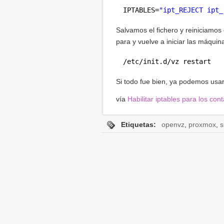
IPTABLES=
"ipt_REJECT ipt_
Salvamos el fichero y reiniciamos el
para y vuelve a iniciar las máqui
/etc/init
.d
/vz
restart
Si todo fue bien, ya podemos usar 
vía
Habilitar iptables para los 
Etiquetas:
openvz
,
proxmox
,
s