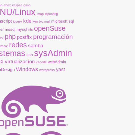
an
ebox
eclipse
gimp
_conntrack ipt_limit ipt_multiport iptable_filter iptabl
NU/Linux
imap
ispconfig
kde
ascript
microsoft sql
jquery
lvm
lxc
mail
openSuse
er
mssql
mysql
nfs
php
programación
postfix
vz
redes
samba
xmox
sysAdmin
istemas
ssh
virtualizacion
IX
webAdmin
vscode
Windows
yast
bDesign
wordpress